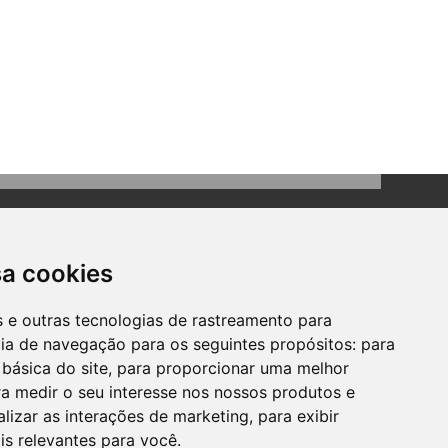
sa cookies
es e outras tecnologias de rastreamento para
cia de navegação para os seguintes propósitos:
para
Contato
 básica do site
,
para proporcionar uma melhor
Telefone: (51) 3634-8100
a medir o seu interesse nos nossos produtos e
Email:
gabinete@bomprincipio.rs.gov.br
alizar as interações de marketing
,
para exibir
is relevantes para você
.