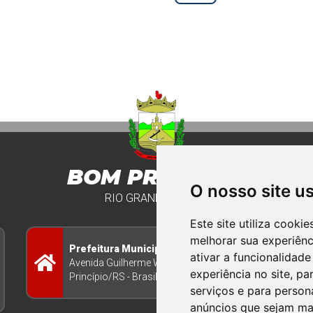
BOM PRINCIPIO
O nosso site u
RIO GRANDE DO SUL
Este site utiliza cooki
melhorar sua experiên
Prefeitura Municipal
ativar a funcionalidade
Avenida Guilherme Winter 65 - Centro Bom
experiência no site
,
par
Princípio/RS - Brasil CEP 95765-000
serviços e para person
anúncios que sejam ma