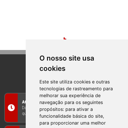
O nosso site usa
cookies
BOM PRINCIPIO
RIO GRANDE DO SUL
Este site utiliza cookies e outras
tecnologias de rastreamento para
melhorar sua experiência de
navegação para os seguintes
Atendimento
Das 8h às 12h e das 13h às 17h30, de segunda a
propósitos:
para ativar a
quinta-feira, e nas sextas-feiras das 7h às 13h
funcionalidade básica do site
,
para proporcionar uma melhor