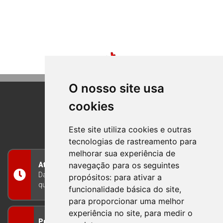
O nosso site usa
cookies
BOM PRINCIPIO
RIO GRANDE DO SUL
Este site utiliza cookies e outras
tecnologias de rastreamento para
melhorar sua experiência de
navegação para os seguintes
Atendimento
Das 8h às 12h e das 13h às 17h30, de segunda a
propósitos:
para ativar a
quinta-feira, e nas sextas-feiras das 7h às 13h
funcionalidade básica do site
,
para proporcionar uma melhor
experiência no site
,
para medir o
Prefeitura Municipal