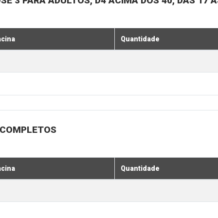
SE 3 PARA ADULTOS, D4 ACIMA DOS 40, DAS 17 À
acina
Quantidade
 INCOMPLETOS
acina
Quantidade