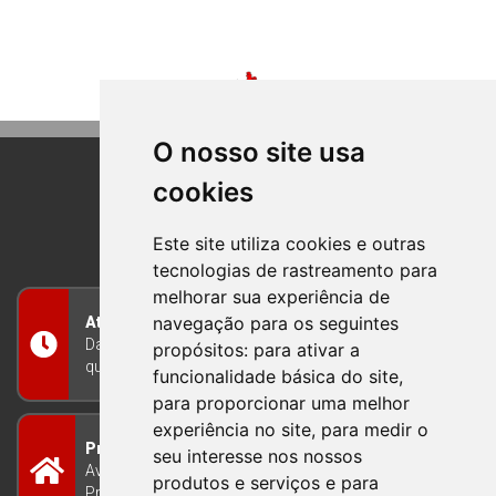
O nosso site usa
cookies
BOM PRINCIPIO
RIO GRANDE DO SUL
Este site utiliza cookies e outras
tecnologias de rastreamento para
melhorar sua experiência de
navegação para os seguintes
Atendimento
Das 8h às 12h e das 13h às 17h30, de segunda a
propósitos:
para ativar a
quinta-feira, e nas sextas-feiras das 7h às 13h
funcionalidade básica do site
,
para proporcionar uma melhor
experiência no site
,
para medir o
Prefeitura Municipal
seu interesse nos nossos
Avenida Guilherme Winter 65 - Centro Bom
produtos e serviços e para
Princípio/RS - Brasil CEP 95765-000