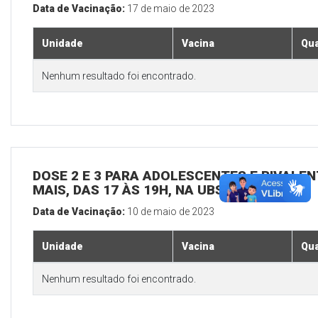
Data de Vacinação:
17 de maio de 2023
Unidade
Vacina
Qua
Nenhum resultado foi encontrado.
DOSE 2 E 3 PARA ADOLESCENTES E BIVALEN
MAIS, DAS 17 ÀS 19H, NA UBS SEDE
Data de Vacinação:
10 de maio de 2023
Unidade
Vacina
Qua
Nenhum resultado foi encontrado.