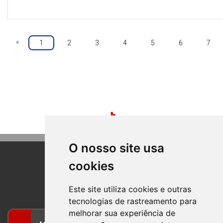
«
1
2
3
4
5
6
7
O nosso site usa
cookies
BOM PRINCIPIO
RIO GRANDE DO SUL
Este site utiliza cookies e outras
tecnologias de rastreamento para
melhorar sua experiência de