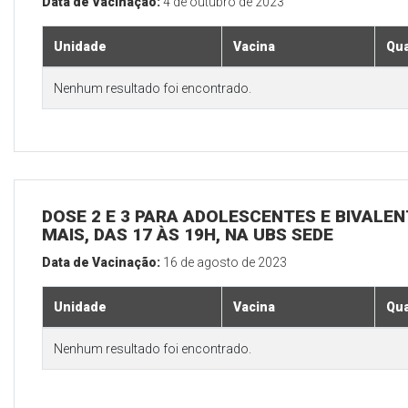
Data de Vacinação:
4 de outubro de 2023
Unidade
Vacina
Qua
Nenhum resultado foi encontrado.
DOSE 2 E 3 PARA ADOLESCENTES E BIVALEN
MAIS, DAS 17 ÀS 19H, NA UBS SEDE
Data de Vacinação:
16 de agosto de 2023
Unidade
Vacina
Qua
Nenhum resultado foi encontrado.