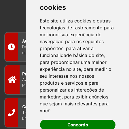
cookies
BOM PRINCIPIO
RIO GRANDE DO SUL
Este site utiliza cookies e outras
tecnologias de rastreamento para
melhorar sua experiência de
navegação para os seguintes
Atendimento
Das 8h às 12h e das 13h às 17h30, de segunda a
propósitos:
para ativar a
quinta-feira, e nas sextas-feiras das 7h às 13h
funcionalidade básica do site
,
para proporcionar uma melhor
experiência no site
,
para medir o
Prefeitura Municipal
seu interesse nos nossos
Avenida Guilherme Winter 65 - Centro Bom
produtos e serviços e para
Princípio/RS - Brasil CEP 95765-000
personalizar as interações de
marketing
,
para exibir anúncios
que sejam mais relevantes para
Contato
você
.
Telefone: (51) 3634-8100
Email:
gabinete@bomprincipio.rs.gov.br
Concordo