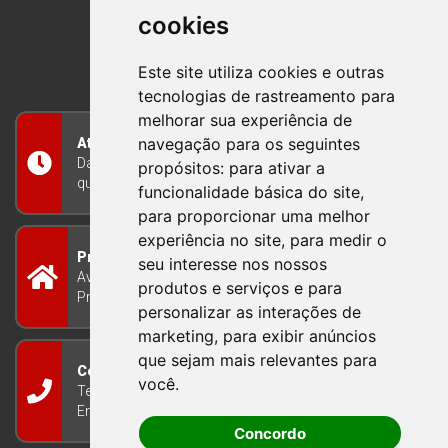
cookies
BOM PRINCIPIO
RIO GRANDE DO SUL
Este site utiliza cookies e outras
tecnologias de rastreamento para
melhorar sua experiência de
navegação para os seguintes
Atendimento
Das 8h às 12h e das 13h às 17h30, de segunda a
propósitos:
para ativar a
quinta-feira, e nas sextas-feiras das 7h às 13h
funcionalidade básica do site
,
para proporcionar uma melhor
experiência no site
,
para medir o
Prefeitura Municipal
seu interesse nos nossos
Avenida Guilherme Winter 65 - Centro Bom
produtos e serviços e para
Princípio/RS - Brasil CEP 95765-000
personalizar as interações de
marketing
,
para exibir anúncios
que sejam mais relevantes para
Contato
você
.
Telefone: (51) 3634-8100
Email:
gabinete@bomprincipio.rs.gov.br
Concordo