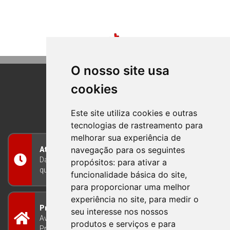
O nosso site usa
cookies
BOM PRINCIPIO
RIO GRANDE DO SUL
Este site utiliza cookies e outras
tecnologias de rastreamento para
melhorar sua experiência de
navegação para os seguintes
Atendimento
Das 8h às 12h e das 13h às 17h30, de segunda a
propósitos:
para ativar a
quinta-feira, e nas sextas-feiras das 7h às 13h
funcionalidade básica do site
,
para proporcionar uma melhor
experiência no site
,
para medir o
Prefeitura Municipal
seu interesse nos nossos
Avenida Guilherme Winter 65 - Centro Bom
produtos e serviços e para
Princípio/RS - Brasil CEP 95765-000