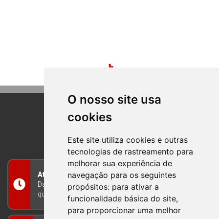
O nosso site usa
cookies
BOM PRINCIPIO
RIO GRANDE DO SUL
Este site utiliza cookies e outras
tecnologias de rastreamento para
melhorar sua experiência de
navegação para os seguintes
Atendimento
Das 8h às 12h e das 13h às 17h30, de segunda a
propósitos:
para ativar a
quinta-feira, e nas sextas-feiras das 7h às 13h
funcionalidade básica do site
,
para proporcionar uma melhor