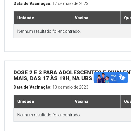
Data de Vacinação:
17 de maio de 2023
Unidade
Vacina
Qua
Nenhum resultado foi encontrado.
DOSE 2 E 3 PARA ADOLESCENTES E BIVALEN
MAIS, DAS 17 ÀS 19H, NA UBS SEDE
Data de Vacinação:
10 de maio de 2023
Unidade
Vacina
Qua
Nenhum resultado foi encontrado.