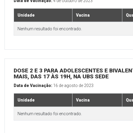
Data de Vacinação:
4 de outubro de 2023
Unidade
Vacina
Qua
Nenhum resultado foi encontrado.
DOSE 2 E 3 PARA ADOLESCENTES E BIVALEN
MAIS, DAS 17 ÀS 19H, NA UBS SEDE
Data de Vacinação:
16 de agosto de 2023
Unidade
Vacina
Qua
Nenhum resultado foi encontrado.