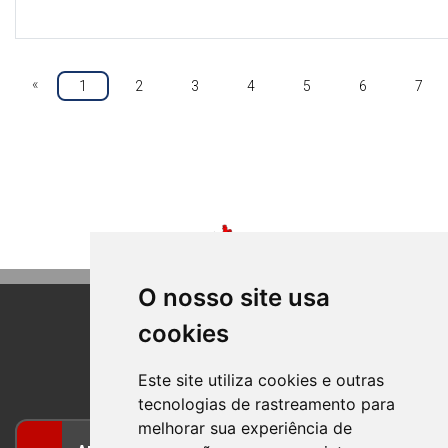
«
1
2
3
4
5
6
7
O nosso site usa
cookies
BOM PRINCIPIO
RIO GRANDE DO SUL
Este site utiliza cookies e outras
tecnologias de rastreamento para
melhorar sua experiência de