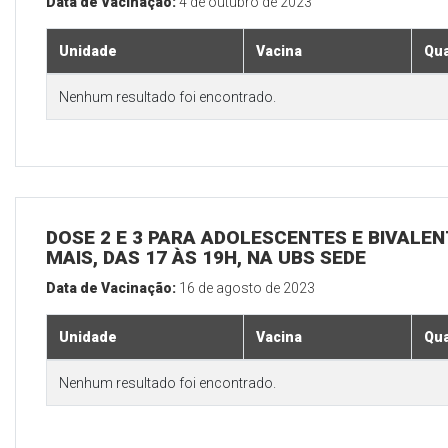
Data de Vacinação:
4 de outubro de 2023
Unidade
Vacina
Qua
Nenhum resultado foi encontrado.
DOSE 2 E 3 PARA ADOLESCENTES E BIVALEN
MAIS, DAS 17 ÀS 19H, NA UBS SEDE
Data de Vacinação:
16 de agosto de 2023
Unidade
Vacina
Qua
Nenhum resultado foi encontrado.