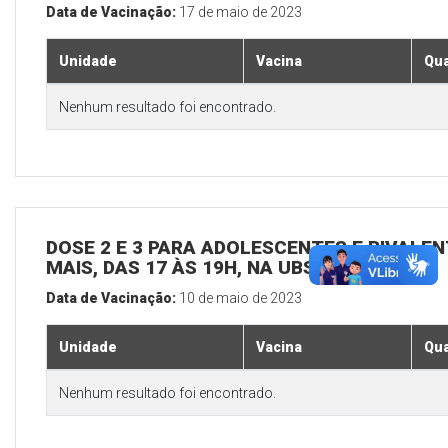
Data de Vacinação:
17 de maio de 2023
Unidade
Vacina
Qua
Nenhum resultado foi encontrado.
DOSE 2 E 3 PARA ADOLESCENTES E BIVALEN
MAIS, DAS 17 ÀS 19H, NA UBS SEDE
Data de Vacinação:
10 de maio de 2023
Unidade
Vacina
Qua
Nenhum resultado foi encontrado.