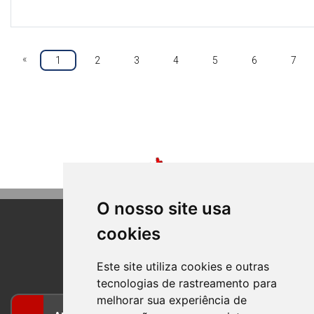
«
1
2
3
4
5
6
7
O nosso site usa
cookies
BOM PRINCIPIO
RIO GRANDE DO SUL
Este site utiliza cookies e outras
tecnologias de rastreamento para
melhorar sua experiência de