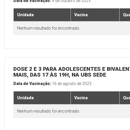
Data de Vacinação:
4 de outubro de 2023
Unidade
Vacina
Qua
Nenhum resultado foi encontrado.
DOSE 2 E 3 PARA ADOLESCENTES E BIVALEN
MAIS, DAS 17 ÀS 19H, NA UBS SEDE
Data de Vacinação:
16 de agosto de 2023
Unidade
Vacina
Qua
Nenhum resultado foi encontrado.