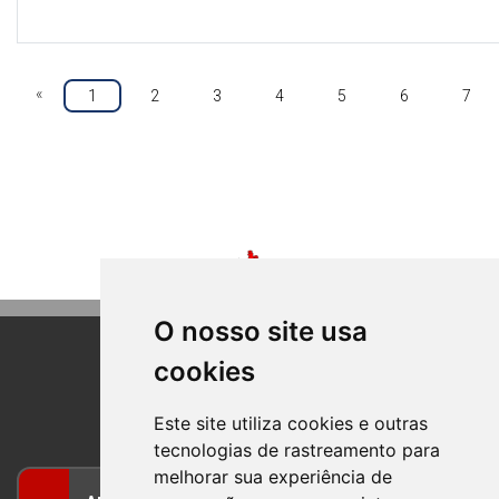
«
1
2
3
4
5
6
7
O nosso site usa
cookies
BOM PRINCIPIO
RIO GRANDE DO SUL
Este site utiliza cookies e outras
tecnologias de rastreamento para
melhorar sua experiência de