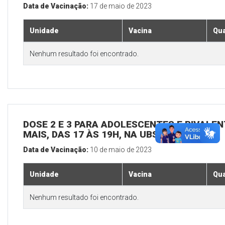
Data de Vacinação:
17 de maio de 2023
Unidade
Vacina
Qua
Nenhum resultado foi encontrado.
DOSE 2 E 3 PARA ADOLESCENTES E BIVALEN
MAIS, DAS 17 ÀS 19H, NA UBS SEDE
Data de Vacinação:
10 de maio de 2023
Unidade
Vacina
Qua
Nenhum resultado foi encontrado.