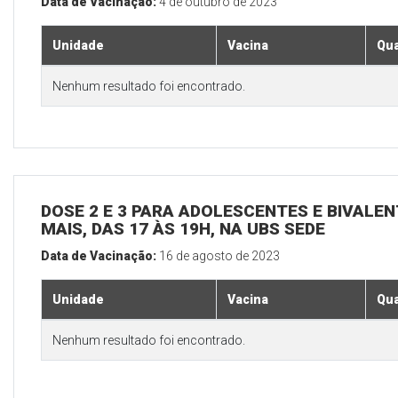
Data de Vacinação:
4 de outubro de 2023
Unidade
Vacina
Qua
Nenhum resultado foi encontrado.
DOSE 2 E 3 PARA ADOLESCENTES E BIVALEN
MAIS, DAS 17 ÀS 19H, NA UBS SEDE
Data de Vacinação:
16 de agosto de 2023
Unidade
Vacina
Qua
Nenhum resultado foi encontrado.