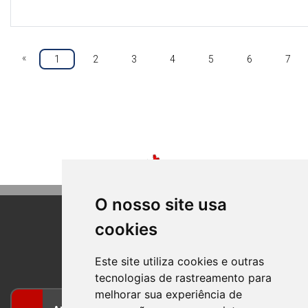
«
1
2
3
4
5
6
7
O nosso site usa
cookies
BOM PRINCIPIO
RIO GRANDE DO SUL
Este site utiliza cookies e outras
tecnologias de rastreamento para
melhorar sua experiência de