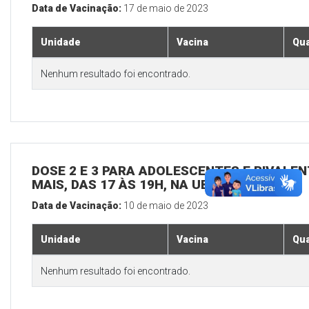
Data de Vacinação:
17 de maio de 2023
Unidade
Vacina
Qua
Nenhum resultado foi encontrado.
DOSE 2 E 3 PARA ADOLESCENTES E BIVALEN
MAIS, DAS 17 ÀS 19H, NA UBS SEDE
Data de Vacinação:
10 de maio de 2023
Unidade
Vacina
Qua
Nenhum resultado foi encontrado.