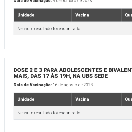
Data de Vacinação:
4 de outubro de 2023
Unidade
Vacina
Qua
Nenhum resultado foi encontrado.
DOSE 2 E 3 PARA ADOLESCENTES E BIVALEN
MAIS, DAS 17 ÀS 19H, NA UBS SEDE
Data de Vacinação:
16 de agosto de 2023
Unidade
Vacina
Qua
Nenhum resultado foi encontrado.