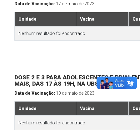
Data de Vacinação:
17 de maio de 2023
Unidade
Vacina
Qua
Nenhum resultado foi encontrado.
DOSE 2 E 3 PARA ADOLESCENTES E BIVALEN
MAIS, DAS 17 ÀS 19H, NA UBS SEDE
Data de Vacinação:
10 de maio de 2023
Unidade
Vacina
Qua
Nenhum resultado foi encontrado.