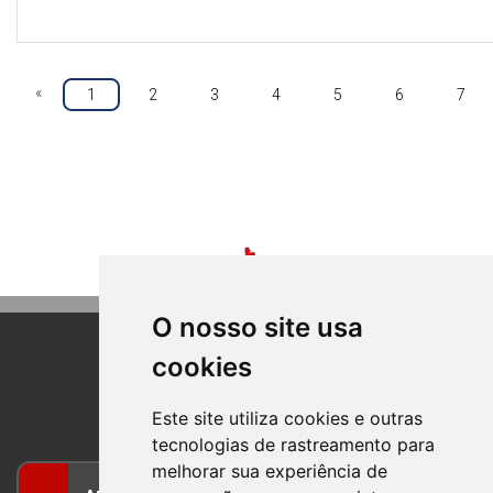
«
1
2
3
4
5
6
7
O nosso site usa
cookies
BOM PRINCIPIO
RIO GRANDE DO SUL
Este site utiliza cookies e outras
tecnologias de rastreamento para
melhorar sua experiência de