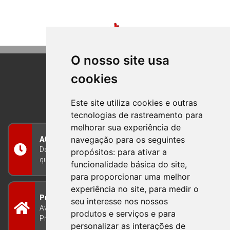
O nosso site usa
cookies
BOM PRINCIPIO
RIO GRANDE DO SUL
Este site utiliza cookies e outras
tecnologias de rastreamento para
melhorar sua experiência de
navegação para os seguintes
Atendimento
Das 8h às 12h e das 13h às 17h30, de segunda a
propósitos:
para ativar a
quinta-feira, e nas sextas-feiras das 7h às 13h
funcionalidade básica do site
,
para proporcionar uma melhor
experiência no site
,
para medir o
Prefeitura Municipal
seu interesse nos nossos
Avenida Guilherme Winter 65 - Centro Bom
produtos e serviços e para
Princípio/RS - Brasil CEP 95765-000
personalizar as interações de