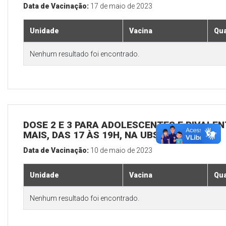
Data de Vacinação:
17 de maio de 2023
Unidade
Vacina
Qua
Nenhum resultado foi encontrado.
DOSE 2 E 3 PARA ADOLESCENTES E BIVALEN
MAIS, DAS 17 ÀS 19H, NA UBS SEDE
Data de Vacinação:
10 de maio de 2023
Unidade
Vacina
Qua
Nenhum resultado foi encontrado.