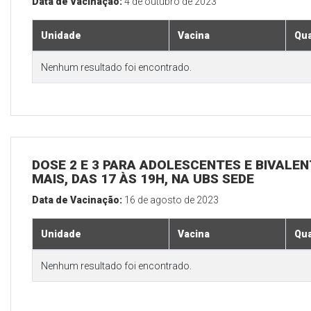
Data de Vacinação:
4 de outubro de 2023
Unidade
Vacina
Qua
Nenhum resultado foi encontrado.
DOSE 2 E 3 PARA ADOLESCENTES E BIVALEN
MAIS, DAS 17 ÀS 19H, NA UBS SEDE
Data de Vacinação:
16 de agosto de 2023
Unidade
Vacina
Qua
Nenhum resultado foi encontrado.