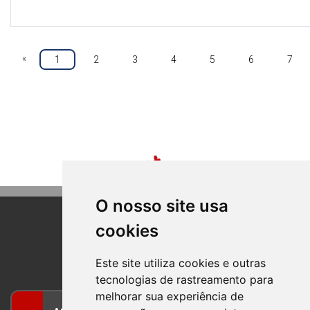
«
1
2
3
4
5
6
7
O nosso site usa
cookies
BOM PRINCIPIO
RIO GRANDE DO SUL
Este site utiliza cookies e outras
tecnologias de rastreamento para
melhorar sua experiência de