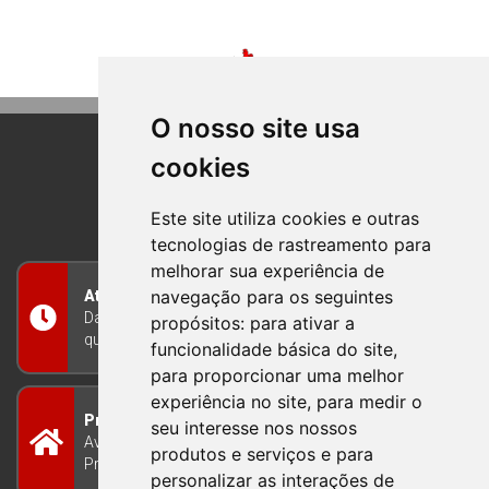
O nosso site usa
cookies
BOM PRINCIPIO
RIO GRANDE DO SUL
Este site utiliza cookies e outras
tecnologias de rastreamento para
melhorar sua experiência de
navegação para os seguintes
Atendimento
Das 8h às 12h e das 13h às 17h30, de segunda a
propósitos:
para ativar a
quinta-feira, e nas sextas-feiras das 7h às 13h
funcionalidade básica do site
,
para proporcionar uma melhor
experiência no site
,
para medir o
Prefeitura Municipal
seu interesse nos nossos
Avenida Guilherme Winter 65 - Centro Bom
produtos e serviços e para
Princípio/RS - Brasil CEP 95765-000
personalizar as interações de