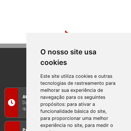
O nosso site usa
cookies
BOM PRINCIPIO
RIO GRANDE DO SUL
Este site utiliza cookies e outras
tecnologias de rastreamento para
melhorar sua experiência de
navegação para os seguintes
Atendimento
Das 8h às 12h e das 13h às 17h30, de segunda a
propósitos:
para ativar a
quinta-feira, e nas sextas-feiras das 7h às 13h
funcionalidade básica do site
,
para proporcionar uma melhor
experiência no site
,
para medir o
Prefeitura Municipal