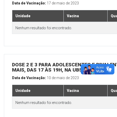
Data de Vacinação:
17 de maio de 2023
Unidade
Vacina
Qua
Nenhum resultado foi encontrado.
DOSE 2 E 3 PARA ADOLESCENTES E BIVALEN
MAIS, DAS 17 ÀS 19H, NA UBS SEDE
Data de Vacinação:
10 de maio de 2023
Unidade
Vacina
Qua
Nenhum resultado foi encontrado.