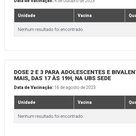
Data de Vacinação:
4 de outubro de 2023
Unidade
Vacina
Qua
Nenhum resultado foi encontrado.
DOSE 2 E 3 PARA ADOLESCENTES E BIVALEN
MAIS, DAS 17 ÀS 19H, NA UBS SEDE
Data de Vacinação:
16 de agosto de 2023
Unidade
Vacina
Qua
Nenhum resultado foi encontrado.