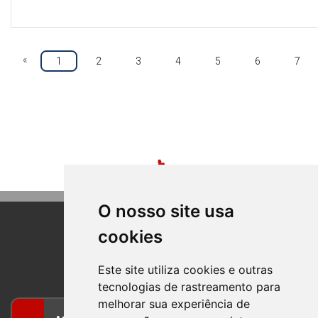
«
1
2
3
4
5
6
7
O nosso site usa
cookies
BOM PRINCIPIO
RIO GRANDE DO SUL
Este site utiliza cookies e outras
tecnologias de rastreamento para
melhorar sua experiência de