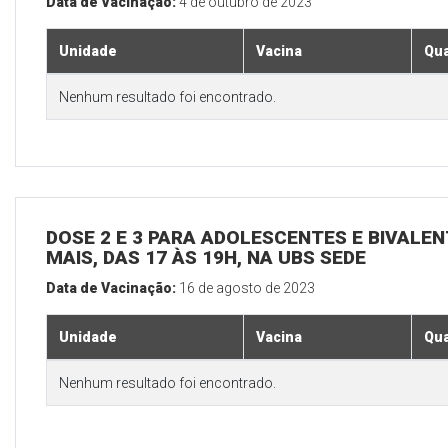
Data de Vacinação:
4 de outubro de 2023
Unidade
Vacina
Qua
Nenhum resultado foi encontrado.
DOSE 2 E 3 PARA ADOLESCENTES E BIVALEN
MAIS, DAS 17 ÀS 19H, NA UBS SEDE
Data de Vacinação:
16 de agosto de 2023
Unidade
Vacina
Qua
Nenhum resultado foi encontrado.