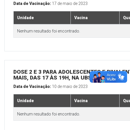
Data de Vacinação:
17 de maio de 2023
Unidade
Vacina
Qua
Nenhum resultado foi encontrado.
DOSE 2 E 3 PARA ADOLESCENTES E BIVALEN
MAIS, DAS 17 ÀS 19H, NA UBS SEDE
Data de Vacinação:
10 de maio de 2023
Unidade
Vacina
Qua
Nenhum resultado foi encontrado.