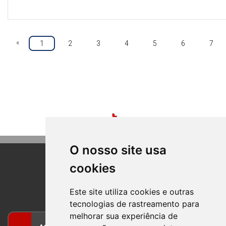
«
1
2
3
4
5
6
7
O nosso site usa
cookies
BOM PRINCIPIO
RIO GRANDE DO SUL
Este site utiliza cookies e outras
tecnologias de rastreamento para
melhorar sua experiência de