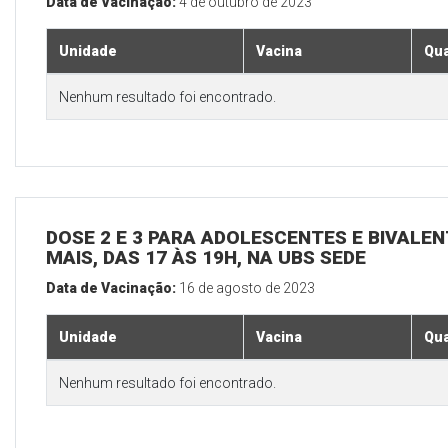
Data de Vacinação:
4 de outubro de 2023
Unidade
Vacina
Qua
Nenhum resultado foi encontrado.
DOSE 2 E 3 PARA ADOLESCENTES E BIVALEN
MAIS, DAS 17 ÀS 19H, NA UBS SEDE
Data de Vacinação:
16 de agosto de 2023
Unidade
Vacina
Qua
Nenhum resultado foi encontrado.