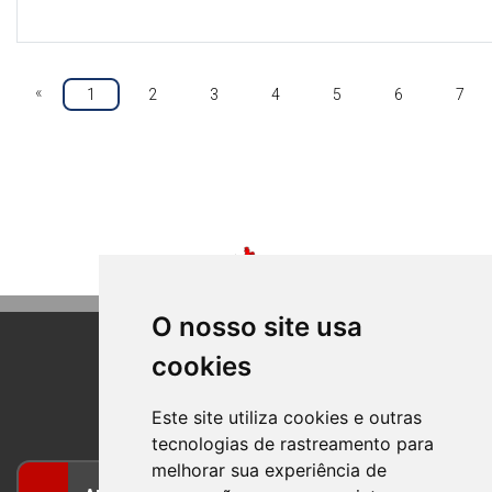
«
1
2
3
4
5
6
7
O nosso site usa
cookies
BOM PRINCIPIO
RIO GRANDE DO SUL
Este site utiliza cookies e outras
tecnologias de rastreamento para
melhorar sua experiência de