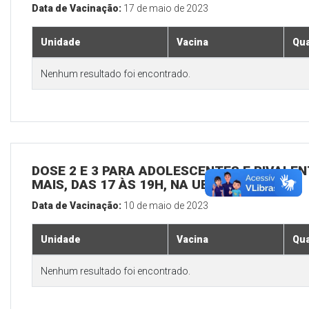
Data de Vacinação:
17 de maio de 2023
Unidade
Vacina
Qua
Nenhum resultado foi encontrado.
DOSE 2 E 3 PARA ADOLESCENTES E BIVALEN
MAIS, DAS 17 ÀS 19H, NA UBS SEDE
Data de Vacinação:
10 de maio de 2023
Unidade
Vacina
Qua
Nenhum resultado foi encontrado.