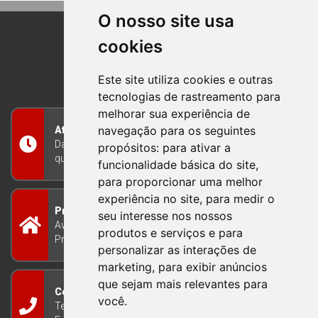
O nosso site usa
cookies
BOM PRINCIPIO
RIO GRANDE DO SUL
Este site utiliza cookies e outras
tecnologias de rastreamento para
melhorar sua experiência de
navegação para os seguintes
Atendimento
Das 8h às 12h e das 13h às 17h30, de segunda a
propósitos:
para ativar a
quinta-feira, e nas sextas-feiras das 7h às 13h
funcionalidade básica do site
,
para proporcionar uma melhor
experiência no site
,
para medir o
Prefeitura Municipal
seu interesse nos nossos
Avenida Guilherme Winter 65 - Centro Bom
produtos e serviços e para
Princípio/RS - Brasil CEP 95765-000
personalizar as interações de
marketing
,
para exibir anúncios
que sejam mais relevantes para
Contato
você
.
Telefone: (51) 3634-8100