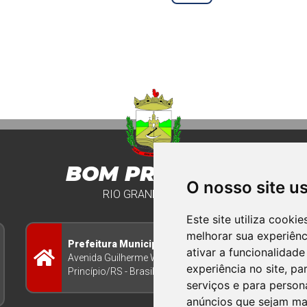
BOM PRINCIPIO
O nosso site u
RIO GRANDE DO SUL
Este site utiliza cooki
melhorar sua experiên
Prefeitura Municipal
ativar a funcionalidade
Avenida Guilherme Winter 65 - Centro Bom
experiência no site
,
par
Princípio/RS - Brasil CEP 95765-000
serviços e para person
anúncios que sejam ma