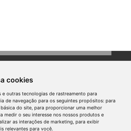
sa cookies
es e outras tecnologias de rastreamento para
cia de navegação para os seguintes propósitos:
para
Contato
 básica do site
,
para proporcionar uma melhor
Telefone: (51) 3634-8100
a medir o seu interesse nos nossos produtos e
Email:
gabinete@bomprincipio.rs.gov.br
alizar as interações de marketing
,
para exibir
is relevantes para você
.