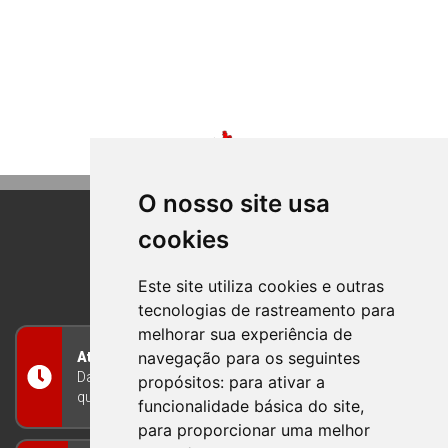
O nosso site usa
cookies
BOM PRINCIPIO
RIO GRANDE DO SUL
Este site utiliza cookies e outras
tecnologias de rastreamento para
melhorar sua experiência de
navegação para os seguintes
Atendimento
Das 8h às 12h e das 13h às 17h30, de segunda a
propósitos:
para ativar a
quinta-feira, e nas sextas-feiras das 7h às 13h
funcionalidade básica do site
,
para proporcionar uma melhor