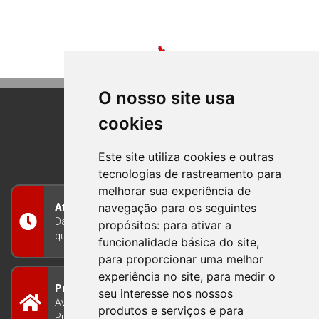
O nosso site usa
cookies
BOM PRINCIPIO
RIO GRANDE DO SUL
Este site utiliza cookies e outras
tecnologias de rastreamento para
melhorar sua experiência de
navegação para os seguintes
Atendimento
Das 8h às 12h e das 13h às 17h30, de segunda a
propósitos:
para ativar a
quinta-feira, e nas sextas-feiras das 7h às 13h
funcionalidade básica do site
,
para proporcionar uma melhor
experiência no site
,
para medir o
Prefeitura Municipal
seu interesse nos nossos
Avenida Guilherme Winter 65 - Centro Bom
produtos e serviços e para
Princípio/RS - Brasil CEP 95765-000