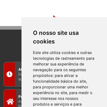
O nosso site usa
cookies
BOM PRINCIPIO
RIO GRANDE DO SUL
Este site utiliza cookies e outras
tecnologias de rastreamento para
melhorar sua experiência de
navegação para os seguintes
Atendimento
Das 8h às 12h e das 13h às 17h30, de segunda a
propósitos:
para ativar a
quinta-feira, e nas sextas-feiras das 7h às 13h
funcionalidade básica do site
,
para proporcionar uma melhor
experiência no site
,
para medir o
Prefeitura Municipal
seu interesse nos nossos
Avenida Guilherme Winter 65 - Centro Bom
produtos e serviços e para
Princípio/RS - Brasil CEP 95765-000