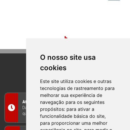
O nosso site usa
cookies
BOM PRINCIPIO
RIO GRANDE DO SUL
Este site utiliza cookies e outras
tecnologias de rastreamento para
melhorar sua experiência de
navegação para os seguintes
Atendimento
Das 8h às 12h e das 13h às 17h30, de segunda a
propósitos:
para ativar a
quinta-feira, e nas sextas-feiras das 7h às 13h
funcionalidade básica do site
,
para proporcionar uma melhor