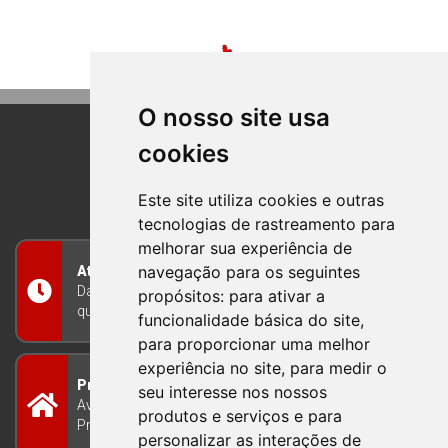
O nosso site usa
cookies
BOM PRINCIPIO
RIO GRANDE DO SUL
Este site utiliza cookies e outras
tecnologias de rastreamento para
melhorar sua experiência de
navegação para os seguintes
Atendimento
Das 8h às 12h e das 13h às 17h30, de segunda a
propósitos:
para ativar a
quinta-feira, e nas sextas-feiras das 7h às 13h
funcionalidade básica do site
,
para proporcionar uma melhor
experiência no site
,
para medir o
Prefeitura Municipal
seu interesse nos nossos
Avenida Guilherme Winter 65 - Centro Bom
produtos e serviços e para
Princípio/RS - Brasil CEP 95765-000
personalizar as interações de