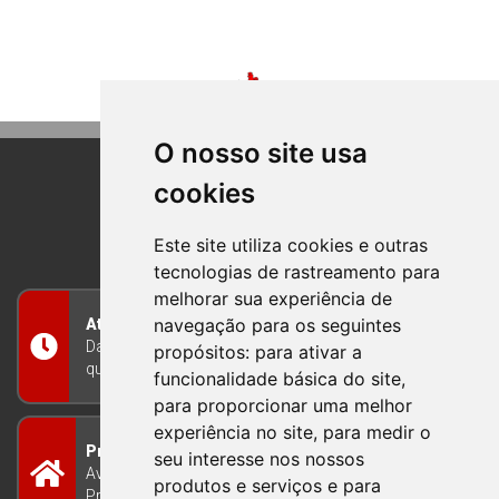
O nosso site usa
cookies
BOM PRINCIPIO
RIO GRANDE DO SUL
Este site utiliza cookies e outras
tecnologias de rastreamento para
melhorar sua experiência de
navegação para os seguintes
Atendimento
Das 8h às 12h e das 13h às 17h30, de segunda a
propósitos:
para ativar a
quinta-feira, e nas sextas-feiras das 7h às 13h
funcionalidade básica do site
,
para proporcionar uma melhor
experiência no site
,
para medir o
Prefeitura Municipal
seu interesse nos nossos
Avenida Guilherme Winter 65 - Centro Bom
produtos e serviços e para
Princípio/RS - Brasil CEP 95765-000