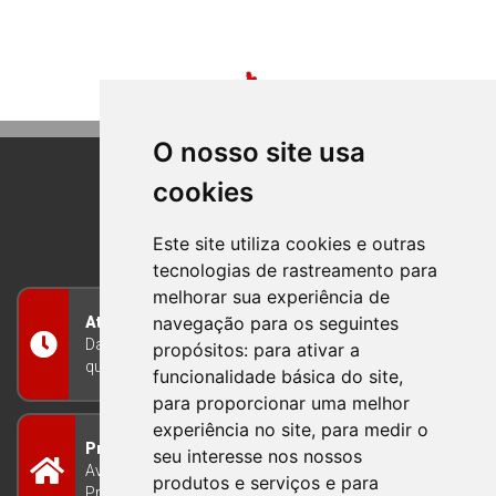
O nosso site usa
cookies
BOM PRINCIPIO
RIO GRANDE DO SUL
Este site utiliza cookies e outras
tecnologias de rastreamento para
melhorar sua experiência de
navegação para os seguintes
Atendimento
Das 8h às 12h e das 13h às 17h30, de segunda a
propósitos:
para ativar a
quinta-feira, e nas sextas-feiras das 7h às 13h
funcionalidade básica do site
,
para proporcionar uma melhor
experiência no site
,
para medir o
Prefeitura Municipal
seu interesse nos nossos
Avenida Guilherme Winter 65 - Centro Bom
produtos e serviços e para
Princípio/RS - Brasil CEP 95765-000