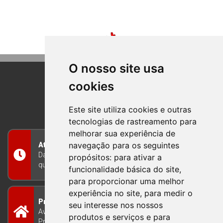
O nosso site usa
cookies
BOM PRINCIPIO
RIO GRANDE DO SUL
Este site utiliza cookies e outras
tecnologias de rastreamento para
melhorar sua experiência de
navegação para os seguintes
Atendimento
Das 8h às 12h e das 13h às 17h30, de segunda a
propósitos:
para ativar a
quinta-feira, e nas sextas-feiras das 7h às 13h
funcionalidade básica do site
,
para proporcionar uma melhor
experiência no site
,
para medir o
Prefeitura Municipal
seu interesse nos nossos
Avenida Guilherme Winter 65 - Centro Bom
produtos e serviços e para
Princípio/RS - Brasil CEP 95765-000