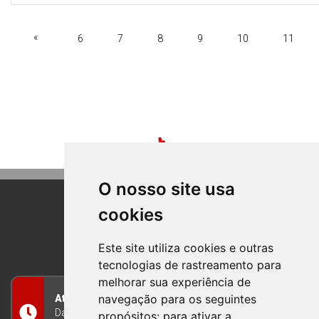
«
6
7
8
9
10
11
O nosso site usa
cookies
BOM PRINCIPIO
RIO GRANDE DO SUL
Este site utiliza cookies e outras
tecnologias de rastreamento para
melhorar sua experiência de
navegação para os seguintes
Atendimento
Das 8h às 12h e das 13h às 17h30, de segunda a
propósitos:
para ativar a