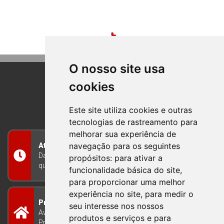
O nosso site usa
cookies
BOM PRINCIPIO
RIO GRANDE DO SUL
Este site utiliza cookies e outras
tecnologias de rastreamento para
melhorar sua experiência de
navegação para os seguintes
Atendimento
Das 8h às 12h e das 13h às 17h30, de segunda a
propósitos:
para ativar a
quinta-feira, e nas sextas-feiras das 7h às 13h
funcionalidade básica do site
,
para proporcionar uma melhor
experiência no site
,
para medir o
Prefeitura Municipal
seu interesse nos nossos
Avenida Guilherme Winter 65 - Centro Bom
produtos e serviços e para
Princípio/RS - Brasil CEP 95765-000