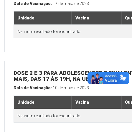
Data de Vacinação:
17 de maio de 2023
Unidade
Vacina
Qua
Nenhum resultado foi encontrado.
DOSE 2 E 3 PARA ADOLESCENTES E BIVALEN
MAIS, DAS 17 ÀS 19H, NA UBS SEDE
Data de Vacinação:
10 de maio de 2023
Unidade
Vacina
Qua
Nenhum resultado foi encontrado.