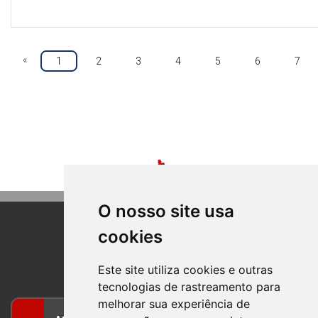
«
1
2
3
4
5
6
7
O nosso site usa
cookies
BOM PRINCIPIO
RIO GRANDE DO SUL
Este site utiliza cookies e outras
tecnologias de rastreamento para
melhorar sua experiência de