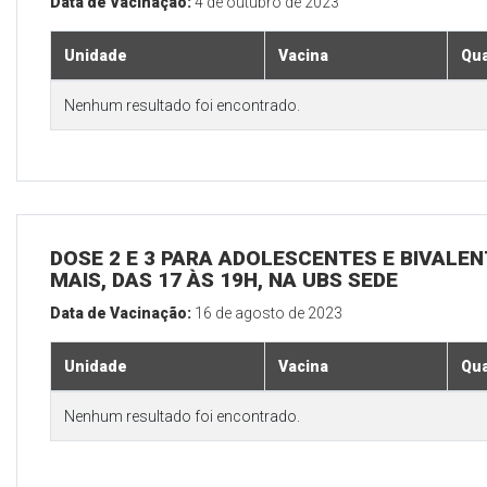
Data de Vacinação:
4 de outubro de 2023
Unidade
Vacina
Qua
Nenhum resultado foi encontrado.
DOSE 2 E 3 PARA ADOLESCENTES E BIVALEN
MAIS, DAS 17 ÀS 19H, NA UBS SEDE
Data de Vacinação:
16 de agosto de 2023
Unidade
Vacina
Qua
Nenhum resultado foi encontrado.