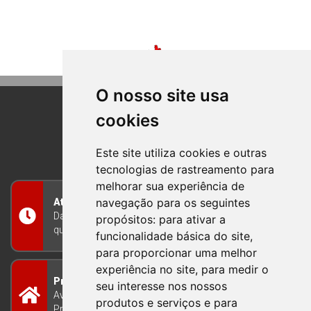
O nosso site usa
cookies
BOM PRINCIPIO
RIO GRANDE DO SUL
Este site utiliza cookies e outras
tecnologias de rastreamento para
melhorar sua experiência de
navegação para os seguintes
Atendimento
Das 8h às 12h e das 13h às 17h30, de segunda a
propósitos:
para ativar a
quinta-feira, e nas sextas-feiras das 7h às 13h
funcionalidade básica do site
,
para proporcionar uma melhor
experiência no site
,
para medir o
Prefeitura Municipal
seu interesse nos nossos
Avenida Guilherme Winter 65 - Centro Bom
produtos e serviços e para
Princípio/RS - Brasil CEP 95765-000