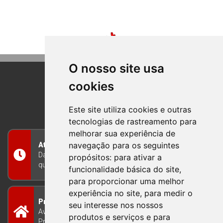
O nosso site usa
cookies
BOM PRINCIPIO
RIO GRANDE DO SUL
Este site utiliza cookies e outras
tecnologias de rastreamento para
melhorar sua experiência de
navegação para os seguintes
Atendimento
Das 8h às 12h e das 13h às 17h30, de segunda a
propósitos:
para ativar a
quinta-feira, e nas sextas-feiras das 7h às 13h
funcionalidade básica do site
,
para proporcionar uma melhor
experiência no site
,
para medir o
Prefeitura Municipal
seu interesse nos nossos
Avenida Guilherme Winter 65 - Centro Bom
produtos e serviços e para
Princípio/RS - Brasil CEP 95765-000