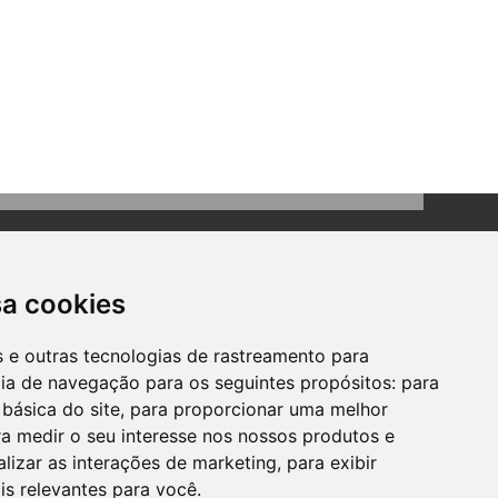
sa cookies
es e outras tecnologias de rastreamento para
cia de navegação para os seguintes propósitos:
para
Contato
 básica do site
,
para proporcionar uma melhor
Telefone: (51) 3634-8100
a medir o seu interesse nos nossos produtos e
Email:
gabinete@bomprincipio.rs.gov.br
alizar as interações de marketing
,
para exibir
is relevantes para você
.