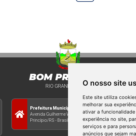
BOM PRINCIPIO
O nosso site u
RIO GRANDE DO SUL
Este site utiliza cooki
melhorar sua experiên
Prefeitura Municipal
ativar a funcionalidade
Avenida Guilherme Winter 65 - Centro Bom
experiência no site
,
par
Princípio/RS - Brasil CEP 95765-000
serviços e para person
anúncios que sejam ma