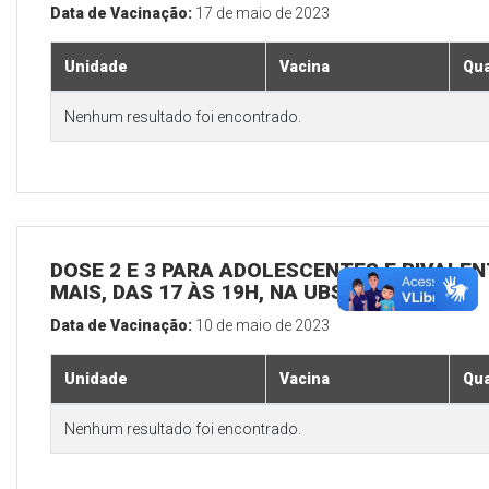
Data de Vacinação:
17 de maio de 2023
Unidade
Vacina
Qua
Nenhum resultado foi encontrado.
DOSE 2 E 3 PARA ADOLESCENTES E BIVALEN
MAIS, DAS 17 ÀS 19H, NA UBS SEDE
Data de Vacinação:
10 de maio de 2023
Unidade
Vacina
Qua
Nenhum resultado foi encontrado.