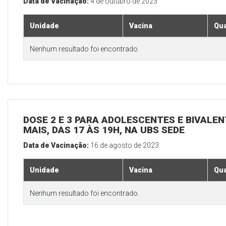
Data de Vacinação:
4 de outubro de 2023
Unidade
Vacina
Qua
Nenhum resultado foi encontrado.
DOSE 2 E 3 PARA ADOLESCENTES E BIVALEN
MAIS, DAS 17 ÀS 19H, NA UBS SEDE
Data de Vacinação:
16 de agosto de 2023
Unidade
Vacina
Qua
Nenhum resultado foi encontrado.