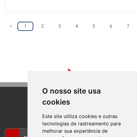
«
1
2
3
4
5
6
7
O nosso site usa
cookies
BOM PRINCIPIO
RIO GRANDE DO SUL
Este site utiliza cookies e outras
tecnologias de rastreamento para
melhorar sua experiência de