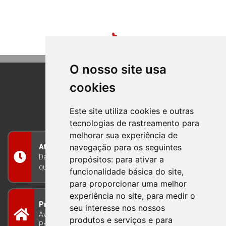
O nosso site usa
cookies
BOM PRINCIPIO
RIO GRANDE DO SUL
Este site utiliza cookies e outras
tecnologias de rastreamento para
melhorar sua experiência de
navegação para os seguintes
Atendimento
Das 8h às 12h e das 13h às 17h30, de segunda a
propósitos:
para ativar a
quinta-feira, e nas sextas-feiras das 7h às 13h
funcionalidade básica do site
,
para proporcionar uma melhor
experiência no site
,
para medir o
Prefeitura Municipal
seu interesse nos nossos
Avenida Guilherme Winter 65 - Centro Bom
produtos e serviços e para
Princípio/RS - Brasil CEP 95765-000