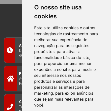
O nosso site usa
cookies
BOM PRINCIPIO
RIO GRANDE DO SUL
Este site utiliza cookies e outras
tecnologias de rastreamento para
melhorar sua experiência de
navegação para os seguintes
Atendimento
Das 8h às 12h e das 13h às 17h30, de segunda a
propósitos:
para ativar a
quinta-feira, e nas sextas-feiras das 7h às 13h
funcionalidade básica do site
,
para proporcionar uma melhor
experiência no site
,
para medir o
Prefeitura Municipal
seu interesse nos nossos
Avenida Guilherme Winter 65 - Centro Bom
produtos e serviços e para
Princípio/RS - Brasil CEP 95765-000
personalizar as interações de
marketing
,
para exibir anúncios
que sejam mais relevantes para
Contato
você
.
Telefone: (51) 3634-8100