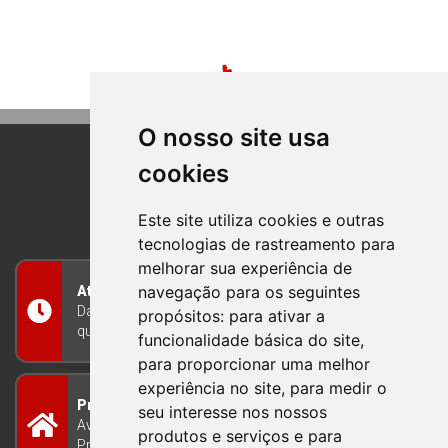
O nosso site usa
cookies
BOM PRINCIPIO
RIO GRANDE DO SUL
Este site utiliza cookies e outras
tecnologias de rastreamento para
melhorar sua experiência de
navegação para os seguintes
Atendimento
Das 8h às 12h e das 13h às 17h30, de segunda a
propósitos:
para ativar a
quinta-feira, e nas sextas-feiras das 7h às 13h
funcionalidade básica do site
,
para proporcionar uma melhor
experiência no site
,
para medir o
Prefeitura Municipal
seu interesse nos nossos
Avenida Guilherme Winter 65 - Centro Bom
produtos e serviços e para
Princípio/RS - Brasil CEP 95765-000