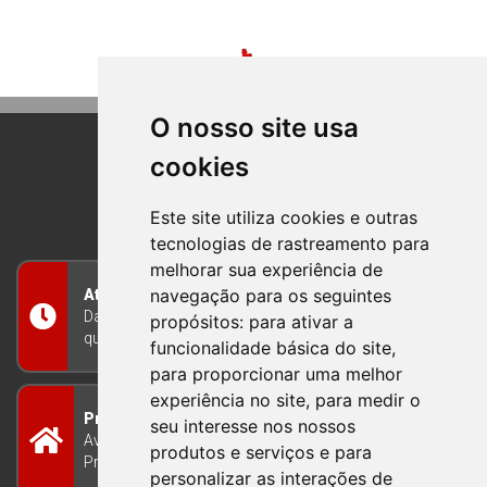
O nosso site usa
cookies
BOM PRINCIPIO
RIO GRANDE DO SUL
Este site utiliza cookies e outras
tecnologias de rastreamento para
melhorar sua experiência de
navegação para os seguintes
Atendimento
Das 8h às 12h e das 13h às 17h30, de segunda a
propósitos:
para ativar a
quinta-feira, e nas sextas-feiras das 7h às 13h
funcionalidade básica do site
,
para proporcionar uma melhor
experiência no site
,
para medir o
Prefeitura Municipal
seu interesse nos nossos
Avenida Guilherme Winter 65 - Centro Bom
produtos e serviços e para
Princípio/RS - Brasil CEP 95765-000
personalizar as interações de