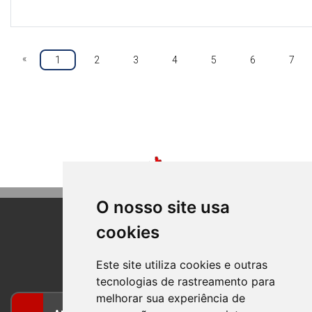
«
1
2
3
4
5
6
7
O nosso site usa
cookies
BOM PRINCIPIO
RIO GRANDE DO SUL
Este site utiliza cookies e outras
tecnologias de rastreamento para
melhorar sua experiência de