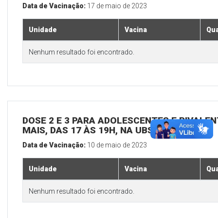
Data de Vacinação:
17 de maio de 2023
Unidade
Vacina
Qua
Nenhum resultado foi encontrado.
DOSE 2 E 3 PARA ADOLESCENTES E BIVALEN
MAIS, DAS 17 ÀS 19H, NA UBS SEDE
Data de Vacinação:
10 de maio de 2023
Unidade
Vacina
Qua
Nenhum resultado foi encontrado.