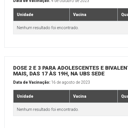
Data de Vacinação:
4 de outubro de 2023
Unidade
Vacina
Qua
Nenhum resultado foi encontrado.
DOSE 2 E 3 PARA ADOLESCENTES E BIVALEN
MAIS, DAS 17 ÀS 19H, NA UBS SEDE
Data de Vacinação:
16 de agosto de 2023
Unidade
Vacina
Qua
Nenhum resultado foi encontrado.