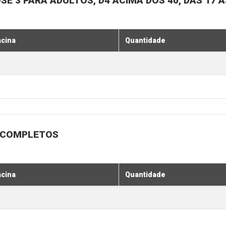
SE 3 PARA ADULTOS, D4 ACIMA DOS 40, DAS 17 À
acina
Quantidade
 INCOMPLETOS
acina
Quantidade