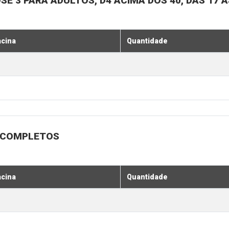
SE 3 PARA ADULTOS, D4 ACIMA DOS 40, DAS 17 À
acina
Quantidade
 INCOMPLETOS
acina
Quantidade