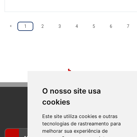
«
1
2
3
4
5
6
7
O nosso site usa
cookies
BOM PRINCIPIO
RIO GRANDE DO SUL
Este site utiliza cookies e outras
tecnologias de rastreamento para
melhorar sua experiência de