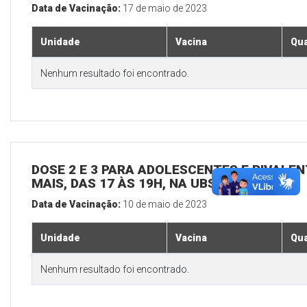
Data de Vacinação:
17 de maio de 2023
Unidade
Vacina
Qua
Nenhum resultado foi encontrado.
DOSE 2 E 3 PARA ADOLESCENTES E BIVALEN
MAIS, DAS 17 ÀS 19H, NA UBS SEDE
Data de Vacinação:
10 de maio de 2023
Unidade
Vacina
Qua
Nenhum resultado foi encontrado.