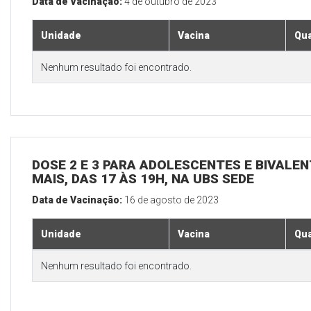
Data de Vacinação:
4 de outubro de 2023
Unidade
Vacina
Qua
Nenhum resultado foi encontrado.
DOSE 2 E 3 PARA ADOLESCENTES E BIVALEN
MAIS, DAS 17 ÀS 19H, NA UBS SEDE
Data de Vacinação:
16 de agosto de 2023
Unidade
Vacina
Qua
Nenhum resultado foi encontrado.