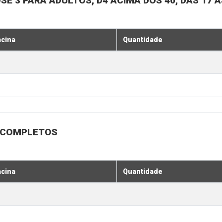
SE 3 PARA ADULTOS, D4 ACIMA DOS 40, DAS 17 À
acina
Quantidade
 INCOMPLETOS
acina
Quantidade