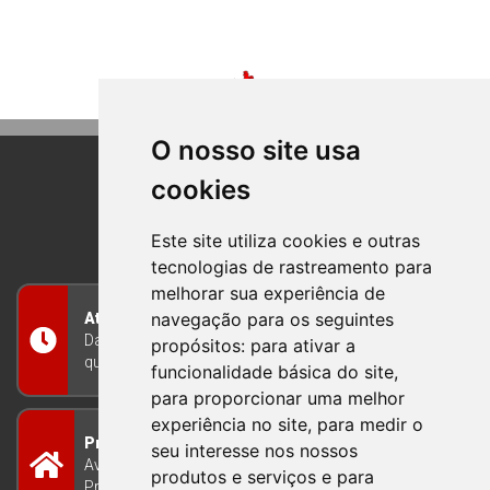
O nosso site usa
cookies
BOM PRINCIPIO
RIO GRANDE DO SUL
Este site utiliza cookies e outras
tecnologias de rastreamento para
melhorar sua experiência de
navegação para os seguintes
Atendimento
Das 8h às 12h e das 13h às 17h30, de segunda a
propósitos:
para ativar a
quinta-feira, e nas sextas-feiras das 7h às 13h
funcionalidade básica do site
,
para proporcionar uma melhor
experiência no site
,
para medir o
Prefeitura Municipal
seu interesse nos nossos
Avenida Guilherme Winter 65 - Centro Bom
produtos e serviços e para
Princípio/RS - Brasil CEP 95765-000