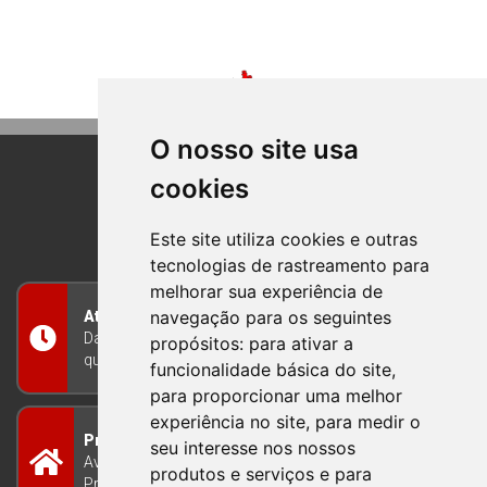
O nosso site usa
cookies
BOM PRINCIPIO
RIO GRANDE DO SUL
Este site utiliza cookies e outras
tecnologias de rastreamento para
melhorar sua experiência de
navegação para os seguintes
Atendimento
Das 8h às 12h e das 13h às 17h30, de segunda a
propósitos:
para ativar a
quinta-feira, e nas sextas-feiras das 7h às 13h
funcionalidade básica do site
,
para proporcionar uma melhor
experiência no site
,
para medir o
Prefeitura Municipal
seu interesse nos nossos
Avenida Guilherme Winter 65 - Centro Bom
produtos e serviços e para
Princípio/RS - Brasil CEP 95765-000